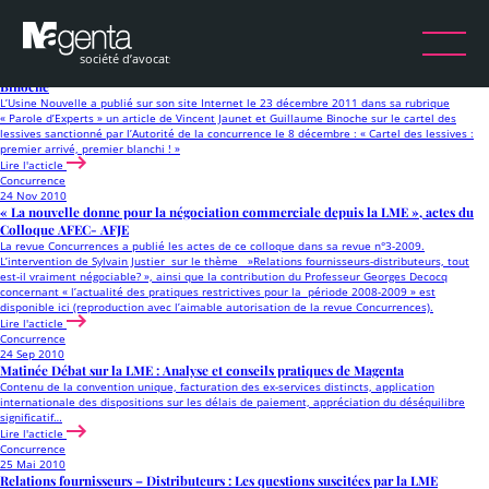
Étiquette :
Distribution
Consommation
23 Déc 2011
L’Usine Nouvelle – Cartel des Lessives – Article de Vincent Jaunet et Guillaume
Binoche
L’Usine Nouvelle a publié sur son site Internet le 23 décembre 2011 dans sa rubrique
« Parole d’Experts » un article de Vincent Jaunet et Guillaume Binoche sur le cartel des
lessives sanctionné par l’Autorité de la concurrence le 8 décembre : « Cartel des lessives :
premier arrivé, premier blanchi ! »
Lire l'acticle
Concurrence
24 Nov 2010
« La nouvelle donne pour la négociation commerciale depuis la LME », actes du
Colloque AFEC- AFJE
La revue Concurrences a publié les actes de ce colloque dans sa revue n°3-2009.
L’intervention de Sylvain Justier sur le thème »Relations fournisseurs-distributeurs, tout
est-il vraiment négociable? », ainsi que la contribution du Professeur Georges Decocq
concernant « l’actualité des pratiques restrictives pour la période 2008-2009 » est
disponible ici (reproduction avec l’aimable autorisation de la revue Concurrences).
Lire l'acticle
Concurrence
24 Sep 2010
Matinée Débat sur la LME : Analyse et conseils pratiques de Magenta
Contenu de la convention unique, facturation des ex-services distincts, application
internationale des dispositions sur les délais de paiement, appréciation du déséquilibre
significatif…
Lire l'acticle
Concurrence
25 Mai 2010
Relations fournisseurs – Distributeurs : Les questions suscitées par la LME