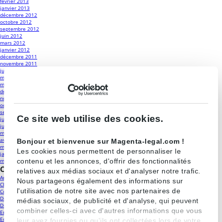
février 2013
janvier 2013
décembre 2012
octobre 2012
septembre 2012
juin 2012
mars 2012
janvier 2012
décembre 2011
novembre 2011
juin 2011
mai 2011
mars 2011
décembre 2010
novembre 2010
octobre 2010
septembre 2010
Ce site web utilise des cookies.
juillet 2010
juin 2010
mai 2010
avril 2010
Bonjour et bienvenue sur Magenta-legal.com !
mars 2010
Les cookies nous permettent de personnaliser le
janvier 2010
contenu et les annonces, d'offrir des fonctionnalités
mars 2009
Catégories
relatives aux médias sociaux et d'analyser notre trafic.
Antitrust
(18)
Nous partageons également des informations sur
Classements
(19)
l'utilisation de notre site avec nos partenaires de
Contrôle des concentrations
(25)
Droit de la distribution et contrats commerciaux
(23)
médias sociaux, de publicité et d'analyse, qui peuvent
Droit public
(13)
combiner celles-ci avec d'autres informations que vous
Energie
(12)
Equipe
(18)
leur avez fournies ou qu'ils ont collectées lors de votre