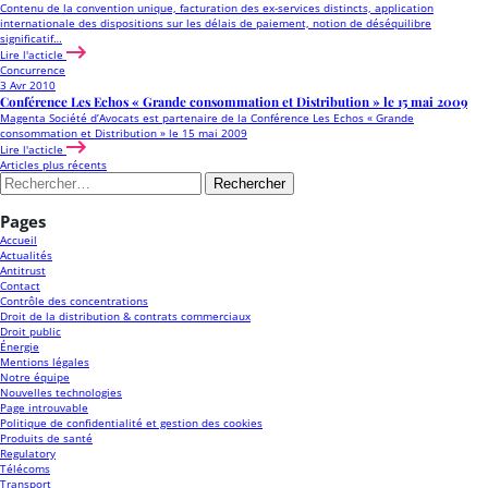
Contenu de la convention unique, facturation des ex-services distincts, application
internationale des dispositions sur les délais de paiement, notion de déséquilibre
significatif…
Lire l'acticle
Concurrence
3 Avr 2010
Conférence Les Echos « Grande consommation et Distribution » le 15 mai 2009
Magenta Société d’Avocats est partenaire de la Conférence Les Echos « Grande
consommation et Distribution » le 15 mai 2009
Lire l'acticle
Navigation
Articles plus récents
Rechercher :
des
articles
Pages
Accueil
Actualités
Antitrust
Contact
Contrôle des concentrations
Droit de la distribution & contrats commerciaux
Droit public
Énergie
Mentions légales
Notre équipe
Nouvelles technologies
Page introuvable
Politique de confidentialité et gestion des cookies
Produits de santé
Regulatory
Télécoms
Transport