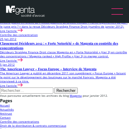
Mois :
janvier 2012
Energie
25 Jan 2012
Tarifs réglementés du gaz : le juste prix ?
Vincent Jaunet et Amélie Le Provost publient un article intitulé « Tarifs réglementés du gaz :
le juste prix ? » dans la revue Décideurs Stratégie Finance Droit (numéro de janvier 2012).
Lire l'acticle
Contrôle des concentration
25 Jan 2012
Classement Décideurs 2012 : « Forte Notoriété » de Magenta en contrôle des
concentrations
Décideurs Stratégie Finance Droit classe Magenta en « Forte Notoriété » (tier 3) en contrôle
des concentrations / Magenta ranked « High Profile » (tier 3) in merger control.
Lire l'acticle
5 Jan 2012
The American Lawyer – Focus Europe – Interview de Magenta
The American Lawyer a publié en décembre 2011 son supplément « Focus Europe » faisant
le point sur le développement des boutiques sur le marché français. Magenta a été
interviewé à ce titre.
Lire l'acticle
Rechercher :
Vous parcourez actuellement les archives du blog
Magenta
pour janvier 2012.
Pages
Accueil
Actualités
Antitrust
Contact
Contrôle des concentrations
Droit de la distribution & contrats commerciaux