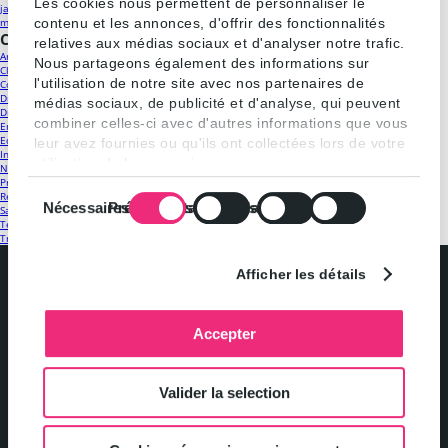
Les cookies nous permettent de personnaliser le
janvier 2010
contenu et les annonces, d'offrir des fonctionnalités
mars 2009
Catégories
relatives aux médias sociaux et d'analyser notre trafic.
Antitrust
(18)
Nous partageons également des informations sur
Classements
(19)
l'utilisation de notre site avec nos partenaires de
Contrôle des concentrations
(25)
Droit de la distribution et contrats commerciaux
(23)
médias sociaux, de publicité et d'analyse, qui peuvent
Droit public
(13)
combiner celles-ci avec d'autres informations que vous
Energie
(12)
Equipe
(18)
leur avez fournies ou qu'ils ont collectées lors de votre
Internet et nouvelles technologies
(5)
utilisation de leurs services.
Non classé
(4)
Presse
(10)
Sélection
Regulatory
(22)
Nécessaires
Préférences
Statistiques
Marketing
Santé
(6)
du
Télécoms
(28)
consentement
Transport
(16)
Afficher les détails
Accepter
Politique de confidentialité et gestion des cookies
Valider la selection
Mentions légales