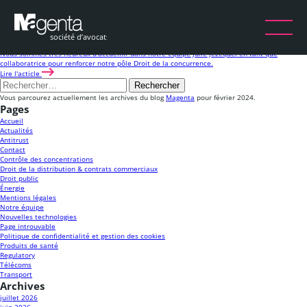
Mois :
février 2024
Concurrence
28 Fév 2024
Arrivée de Julie Jézéquel en tant que collaboratrice en droit de la concurrence
Nous sommes très heureux d'accueillir dans notre équipe Julie Jézéquel en tant que
collaboratrice pour renforcer notre pôle Droit de la concurrence.
Lire l'acticle
Rechercher :
Vous parcourez actuellement les archives du blog
Magenta
pour février 2024.
Pages
Accueil
Actualités
Antitrust
Contact
Contrôle des concentrations
Droit de la distribution & contrats commerciaux
Droit public
Énergie
Mentions légales
Notre équipe
Nouvelles technologies
Page introuvable
Politique de confidentialité et gestion des cookies
Produits de santé
Regulatory
Télécoms
Transport
Archives
juillet 2026