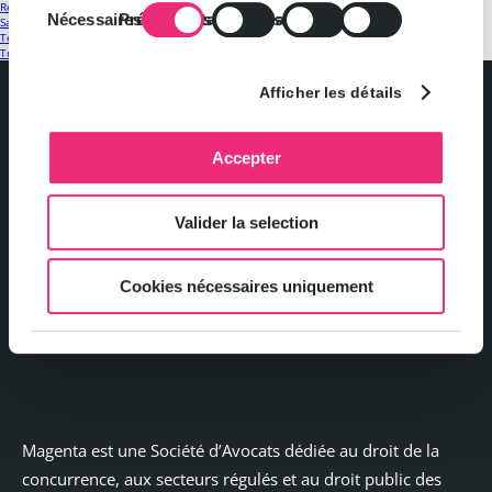
Regulatory
(22)
Nécessaires
Préférences
Statistiques
Marketing
Santé
(6)
du
Télécoms
(28)
consentement
Transport
(16)
Afficher les détails
Accepter
Politique de confidentialité et gestion des cookies
Valider la selection
Mentions légales
Cookies nécessaires uniquement
Contact
Magenta est une Société d’Avocats dédiée au droit de la
concurrence, aux secteurs régulés et au droit public des