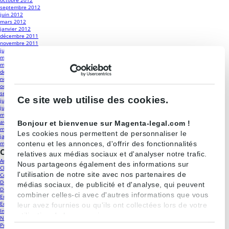
octobre 2012
septembre 2012
juin 2012
mars 2012
janvier 2012
décembre 2011
novembre 2011
juin 2011
mai 2011
mars 2011
décembre 2010
novembre 2010
octobre 2010
septembre 2010
Ce site web utilise des cookies.
juillet 2010
juin 2010
mai 2010
avril 2010
Bonjour et bienvenue sur Magenta-legal.com !
mars 2010
Les cookies nous permettent de personnaliser le
janvier 2010
contenu et les annonces, d'offrir des fonctionnalités
mars 2009
Catégories
relatives aux médias sociaux et d'analyser notre trafic.
Antitrust
(18)
Nous partageons également des informations sur
Classements
(19)
l'utilisation de notre site avec nos partenaires de
Contrôle des concentrations
(25)
Droit de la distribution et contrats commerciaux
(23)
médias sociaux, de publicité et d'analyse, qui peuvent
Droit public
(13)
combiner celles-ci avec d'autres informations que vous
Energie
(12)
Equipe
(18)
leur avez fournies ou qu'ils ont collectées lors de votre
Internet et nouvelles technologies
(5)
utilisation de leurs services.
Non classé
(4)
Presse
(10)
Sélection