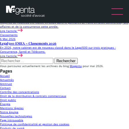
Mois :
mai 2026
Classements
6 Mai 2026
Palmarès des Avocats Le Point Statista 2026
Magenta de nouveau été classé en 2026 dans le palmarès Le Point en droit commercial, des
affaires et de la concurrence cette année.
Lire l'acticle
Classements
6 Mai 2026
Legal500 EMEA – Classements 2026
En 2026, notre cabinet est de nouveau classé dans le Legal500 sur trois pratiques :
Concurrence, Santé et Télécoms.
Lire l'acticle
Rechercher :
Vous parcourez actuellement les archives du blog
Magenta
pour mai 2026.
Pages
Accueil
Actualités
Antitrust
Contact
Contrôle des concentrations
Droit de la distribution & contrats commerciaux
Droit public
Énergie
Mentions légales
Notre équipe
Nouvelles technologies
Page introuvable
Politique de confidentialité et gestion des cookies
Produits de santé