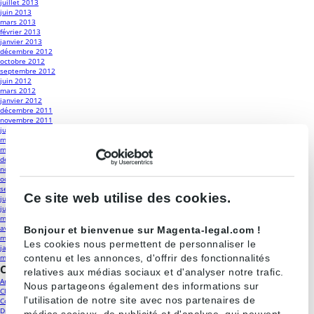
juillet 2013
juin 2013
mars 2013
février 2013
janvier 2013
décembre 2012
octobre 2012
septembre 2012
juin 2012
mars 2012
janvier 2012
décembre 2011
novembre 2011
juin 2011
mai 2011
mars 2011
décembre 2010
novembre 2010
octobre 2010
septembre 2010
Ce site web utilise des cookies.
juillet 2010
juin 2010
mai 2010
avril 2010
Bonjour et bienvenue sur Magenta-legal.com !
mars 2010
Les cookies nous permettent de personnaliser le
janvier 2010
contenu et les annonces, d'offrir des fonctionnalités
mars 2009
Catégories
relatives aux médias sociaux et d'analyser notre trafic.
Antitrust
(18)
Nous partageons également des informations sur
Classements
(19)
l'utilisation de notre site avec nos partenaires de
Contrôle des concentrations
(25)
Droit de la distribution et contrats commerciaux
(23)
médias sociaux, de publicité et d'analyse, qui peuvent