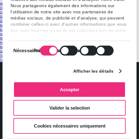
Antitrust
(18)
Nous partageons également des informations sur
Classements
(19)
l'utilisation de notre site avec nos partenaires de
Contrôle des concentrations
(25)
Droit de la distribution et contrats commerciaux
(23)
médias sociaux, de publicité et d'analyse, qui peuvent
Droit public
(13)
combiner celles-ci avec d'autres informations que vous
Energie
(12)
Equipe
(18)
leur avez fournies ou qu'ils ont collectées lors de votre
Internet et nouvelles technologies
(5)
utilisation de leurs services.
Non classé
(4)
Presse
(10)
Sélection
Regulatory
(22)
Nécessaires
Préférences
Statistiques
Marketing
Santé
(6)
du
Télécoms
(28)
consentement
Transport
(16)
Afficher les détails
Accepter
Politique de confidentialité et gestion des cookies
Valider la selection
Mentions légales
Cookies nécessaires uniquement
Contact