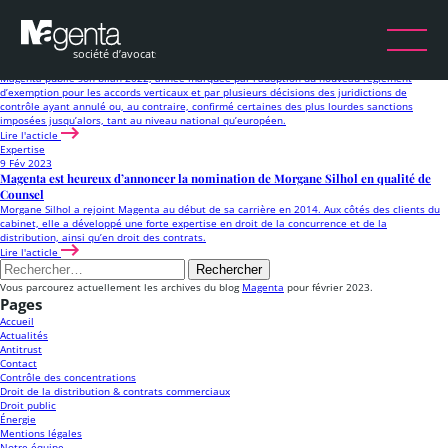
Mois :
février 2023
Concurrence
10 Fév 2023
Droit de la concurrence et de la distribution : Ce qu’il faut retenir de 2022…
Magenta publie son bilan 2022, année marquée par l’adoption du nouveau règlement
d’exemption pour les accords verticaux et par plusieurs décisions des juridictions de
contrôle ayant annulé ou, au contraire, confirmé certaines des plus lourdes sanctions
imposées jusqu’alors, tant au niveau national qu’européen.
Lire l'acticle
Expertise
9 Fév 2023
Magenta est heureux d’annoncer la nomination de Morgane Silhol en qualité de
Counsel
Morgane Silhol a rejoint Magenta au début de sa carrière en 2014. Aux côtés des clients du
cabinet, elle a développé une forte expertise en droit de la concurrence et de la
distribution, ainsi qu’en droit des contrats.
Lire l'acticle
Rechercher :
Vous parcourez actuellement les archives du blog
Magenta
pour février 2023.
Pages
Accueil
Actualités
Antitrust
Contact
Contrôle des concentrations
Droit de la distribution & contrats commerciaux
Droit public
Énergie
Mentions légales
Notre équipe