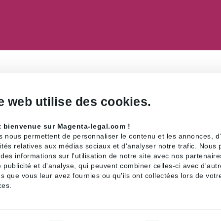
e web utilise des cookies.
e Le Provost publient un article intitulé « Tarifs régl
revue Décideurs Stratégie Finance Droit (numéro de jan
t bienvenue sur Magenta-legal.com !
s nous permettent de personnaliser le contenu et les annonces, d'o
 sont les suivants :
ités relatives aux médias sociaux et d'analyser notre trafic. Nous
es informations sur l'utilisation de notre site avec nos partenair
ondé sur l’analyse de la CRE pour suspendre le dernier arrêté gelan
 publicité et d'analyse, qui peuvent combiner celles-ci avec d'aut
s que vous leur avez fournies ou qu'ils ont collectées lors de votre
ces.
a suite de cette suspension tendent à remédier en partie au décala
ûts d’approvisionnement de GDF Suez, dû à une formule tarifaire 