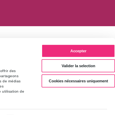
Accepter
ementés du gaz : le
vier 2012).
Valider la selection
ffrir des
 partageons
Cookies nécessaires uniquement
es de médias
t les tarifs réglementés du
res
 utilisation de
ge observé entre tarifs
ne reflétant plus les coûts