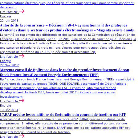
communications électroniques, de l’énergie et des transports qu’il nous semble important
de retenir.
Lire l'acticle
Energie
22 Juin 2018
Autorité de la concurrence – Décision n°18-D-24 sanctionnant des pratiques
d’ententes dans le secteur des produits électroménagers – Magenta assiste Candy
Le comité de règlement des différends et des sanctions de la Commission de régulation de
l’énergie (« le CoRDiS ») a rendu, le 11 juin 2018, une décision de sanction (« la Décision ») à
l’encontre de la société Enedis (« Enedis »), dans laquelle il a condamné cette dernière à
une sanction pécuniaire de trois millions d’euros pour non-respect d’une décision de
règlement de différend du CoRDiS (la décision est accessible ici).
Lire l'acticle
Energie
27 Nov 2017
Magenta conseil de Bpifrance dans le cadre du premier investissement de son
fonds France Investissement Energie Environnement (FIEE)
Bpifrance, via son fonds France Investissement Energie Environnement (FIEE), a participé à
l’ouverture de capital du groupe TECHNIQUE SOLAIRE, accompagné de Crédit Agricole
Régions Investissement, par son véhicule CATP Expansion, afin d’accélérer son
développement. Le fonds FIEE, lancé en juillet 2017, réalise ainsi son premier
investissement.
Lire l'acticle
Energie
13 Fév 2013
L’ARAF précise les conditions de facturation du courant de traction par RFF
À l’occasion d’une décision rendue le 3 octobre 2012, l’ARAF précise son domaine de
compétences. En effet, elle accepte de se prononcer sur un différend portant sur une
prestation complémentaire. En outre, l’ARAF souligne les obligations auxquelles RFF est
assujetti lorsqu’il fournit le courant de traction.
Lire l'acticle