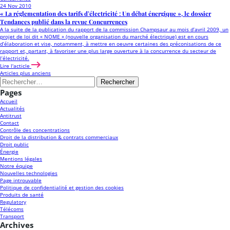
24 Nov 2010
« La réglementation des tarifs d’électricité : Un débat énergique », le dossier
Tendances publié dans la revue Concurrences
A la suite de la publication du rapport de la commission Champsaur au mois d’avril 2009, un
projet de loi dit « NOME » (nouvelle organisation du marché électrique) est en cours
d’élaboration et vise, notamment, à mettre en oeuvre certaines des préconisations de ce
rapport et, partant, à favoriser une plus large ouverture à la concurrence du secteur de
l’électricité.
Lire l'acticle
Navigation
Articles plus anciens
Rechercher :
des
Pages
articles
Accueil
Actualités
Antitrust
Contact
Contrôle des concentrations
Droit de la distribution & contrats commerciaux
Droit public
Énergie
Mentions légales
Notre équipe
Nouvelles technologies
Page introuvable
Politique de confidentialité et gestion des cookies
Produits de santé
Regulatory
Télécoms
Transport
Archives