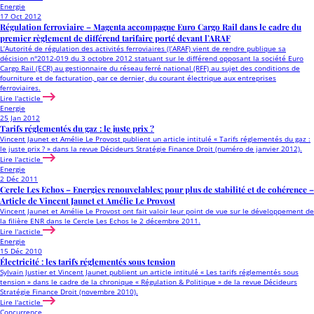
Energie
17 Oct 2012
Régulation ferroviaire – Magenta accompagne Euro Cargo Rail dans le cadre du
premier règlement de différend tarifaire porté devant l’ARAF
L’Autorité de régulation des activités ferroviaires (l’ARAF) vient de rendre publique sa
décision n°2012-019 du 3 octobre 2012 statuant sur le différend opposant la société Euro
Cargo Rail (ECR) au gestionnaire du réseau ferré national (RFF) au sujet des conditions de
fourniture et de facturation, par ce dernier, du courant électrique aux entreprises
ferroviaires.
Lire l'acticle
Energie
25 Jan 2012
Tarifs réglementés du gaz : le juste prix ?
Vincent Jaunet et Amélie Le Provost publient un article intitulé « Tarifs réglementés du gaz :
le juste prix ? » dans la revue Décideurs Stratégie Finance Droit (numéro de janvier 2012).
Lire l'acticle
Energie
2 Déc 2011
Cercle Les Echos – Energies renouvelables: pour plus de stabilité et de cohérence –
Article de Vincent Jaunet et Amélie Le Provost
Vincent Jaunet et Amélie Le Provost ont fait valoir leur point de vue sur le développement de
la filière ENR dans le Cercle Les Echos le 2 décembre 2011.
Lire l'acticle
Energie
15 Déc 2010
Électricité : les tarifs réglementés sous tension
Sylvain Justier et Vincent Jaunet publient un article intitulé « Les tarifs réglementés sous
tension » dans le cadre de la chronique « Régulation & Politique » de la revue Décideurs
Stratégie Finance Droit (novembre 2010).
Lire l'acticle
Concurrence