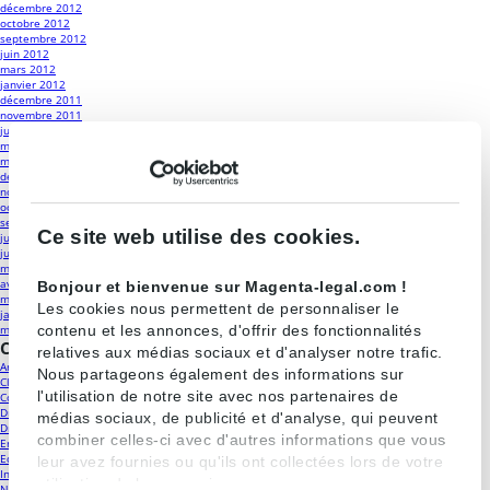
décembre 2012
octobre 2012
septembre 2012
juin 2012
mars 2012
janvier 2012
décembre 2011
novembre 2011
juin 2011
mai 2011
mars 2011
décembre 2010
novembre 2010
octobre 2010
septembre 2010
Ce site web utilise des cookies.
juillet 2010
juin 2010
mai 2010
avril 2010
Bonjour et bienvenue sur Magenta-legal.com !
mars 2010
Les cookies nous permettent de personnaliser le
janvier 2010
contenu et les annonces, d'offrir des fonctionnalités
mars 2009
Catégories
relatives aux médias sociaux et d'analyser notre trafic.
Antitrust
(18)
Nous partageons également des informations sur
Classements
(19)
l'utilisation de notre site avec nos partenaires de
Contrôle des concentrations
(25)
Droit de la distribution et contrats commerciaux
(23)
médias sociaux, de publicité et d'analyse, qui peuvent
Droit public
(13)
combiner celles-ci avec d'autres informations que vous
Energie
(12)
Equipe
(18)
leur avez fournies ou qu'ils ont collectées lors de votre
Internet et nouvelles technologies
(5)
utilisation de leurs services.
Non classé
(4)