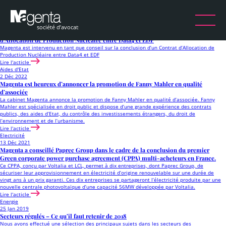
Étiquette :
Energie
Energie
7 Oct 2025
Magenta est intervenu en tant que conseil sur la conclusion d’un Contrat
d’Allocation de Production Nucléaire entre Data4 et EDF
Magenta est intervenu en tant que conseil sur la conclusion d’un Contrat d’Allocation de
Production Nucléaire entre Data4 et EDF
Lire l'acticle
Aides d'Etat
2 Déc 2022
Magenta est heureux d’annoncer la promotion de Fanny Mahler en qualité
d’associée
La cabinet Magenta annonce la promotion de Fanny Mahler en qualité d’associée. Fanny
Mahler est spécialisée en droit public et dispose d’une grande expérience des contrats
publics, des aides d’Etat, du contrôle des investissements étrangers, du droit de
l’environnement et de l’urbanisme.
Lire l'acticle
Electricité
13 Déc 2021
Magenta a conseillé Paprec Group dans le cadre de la conclusion du premier
Green corporate power purchase agreement (CPPA) multi-acheteurs en France.
Ce CPPA, conçu par Voltalia et LCL, permet à dix entreprises, dont Paprec Group, de
sécuriser leur approvisionnement en électricité d’origine renouvelable sur une durée de
vingt ans à un prix garanti. Ces dix entreprises se partageront l’électricité produite par une
nouvelle centrale photovoltaïque d’une capacité 56MW développée par Voltalia.
Lire l'acticle
Energie
25 Jan 2019
Secteurs régulés – Ce qu’il faut retenir de 2018
Nous avons effectué une sélection des principaux sujets dans les secteurs des