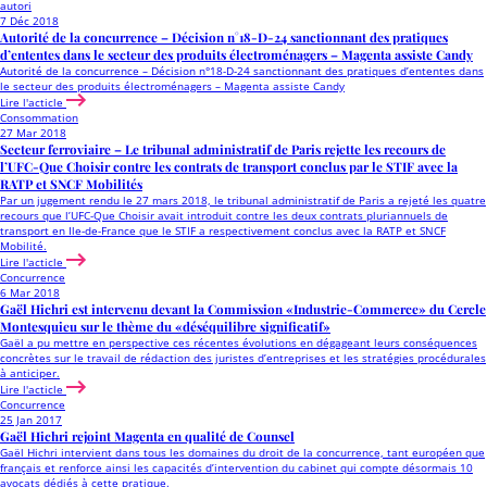
autori
7 Déc 2018
Autorité de la concurrence – Décision n°18-D-24 sanctionnant des pratiques
d’ententes dans le secteur des produits électroménagers – Magenta assiste Candy
Autorité de la concurrence – Décision n°18-D-24 sanctionnant des pratiques d’ententes dans
le secteur des produits électroménagers – Magenta assiste Candy
Lire l'acticle
Consommation
27 Mar 2018
Secteur ferroviaire – Le tribunal administratif de Paris rejette les recours de
l’UFC-Que Choisir contre les contrats de transport conclus par le STIF avec la
RATP et SNCF Mobilités
Par un jugement rendu le 27 mars 2018, le tribunal administratif de Paris a rejeté les quatre
recours que l’UFC-Que Choisir avait introduit contre les deux contrats pluriannuels de
transport en Ile-de-France que le STIF a respectivement conclus avec la RATP et SNCF
Mobilité.
Lire l'acticle
Concurrence
6 Mar 2018
Gaël Hichri est intervenu devant la Commission «Industrie-Commerce» du Cercle
Montesquieu sur le thème du «déséquilibre significatif»
Gaël a pu mettre en perspective ces récentes évolutions en dégageant leurs conséquences
concrètes sur le travail de rédaction des juristes d’entreprises et les stratégies procédurales
à anticiper.
Lire l'acticle
Concurrence
25 Jan 2017
Gaël Hichri rejoint Magenta en qualité de Counsel
Gaël Hichri intervient dans tous les domaines du droit de la concurrence, tant européen que
français et renforce ainsi les capacités d’intervention du cabinet qui compte désormais 10
avocats dédiés à cette pratique.