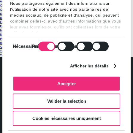
Antitrust
(18)
Nous partageons également des informations sur
Classements
(19)
l'utilisation de notre site avec nos partenaires de
Contrôle des concentrations
(25)
Droit de la distribution et contrats commerciaux
(23)
médias sociaux, de publicité et d'analyse, qui peuvent
Droit public
(13)
combiner celles-ci avec d'autres informations que vous
Energie
(12)
Equipe
(18)
leur avez fournies ou qu'ils ont collectées lors de votre
Internet et nouvelles technologies
(5)
utilisation de leurs services.
Non classé
(4)
Presse
(10)
Sélection
Regulatory
(22)
Nécessaires
Préférences
Statistiques
Marketing
Santé
(6)
du
Télécoms
(28)
consentement
Transport
(16)
Afficher les détails
Accepter
Politique de confidentialité et gestion des cookies
Valider la selection
Mentions légales
Cookies nécessaires uniquement
Contact