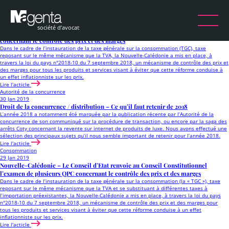
Étiquette :
Consommation
Consommation
12 Avr 2019
Nouvelle-Calédonie – Le Conseil Constitutionnel censure plusieurs dispositions
concernant le contrôle des prix et des marges
Dans le cadre de l’instauration de la taxe générale sur la consommation (TGC), taxe
reposant sur le même mécanisme que la TVA, la Nouvelle-Calédonie a mis en place, à
travers la loi du pays n°2018-10 du 7 septembre 2018, un mécanisme de contrôle des prix et
des marges pour tous les produits et services visant à éviter que cette réforme conduise à
un effet inflationniste sur les prix.
Lire l'acticle
Autorité de la concurrence
30 Jan 2019
Droit de la concurrence / distribution – Ce qu’il faut retenir de 2018
L’année 2018 a notamment été marquée par la publication récente par l’Autorité de la
concurrence de son communiqué sur la procédure de transaction, ou encore par la saga des
arrêts Coty concernant la revente sur internet de produits de luxe. Nous avons effectué une
sélection des principaux sujets qu’il nous semble important de retenir pour l’année 2018.
Lire l'acticle
Consommation
29 Jan 2019
Nouvelle-Calédonie – Le Conseil d’Etat renvoie au Conseil Constitutionnel
l’examen de plusieurs QPC concernant le contrôle des prix et des marges
Dans le cadre de l’instauration de la taxe générale sur la consommation (la « TGC »), taxe
reposant sur le même mécanisme que la TVA et se substituant à différentes taxes à
l’importation préexistantes, la Nouvelle-Calédonie a mis en place, à travers la loi du pays
n°2018-10 du 7 septembre 2018, un mécanisme de contrôle des prix et des marges pour
tous les produits et services visant à éviter que cette réforme conduise à un effet
inflationniste sur les prix.
Lire l'acticle