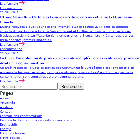
Lire l'acticle
Consommation
23 Déc 2011
L’Usine Nouvelle – Cartel des Lessives – Article de Vincent Jaunet et Guillaume
Binoche
L’Usine Nouvelle a publié sur son site Internet le 23 décembre 2011 dans sa rubrique
« Parole d’Experts » un article de Vincent Jaunet et Guillaume Binoche sur le cartel des
lessives sanctionné par l’Autorité de la concurrence le 8 décembre : « Cartel des lessives :
premier arrivé, premier blanchi ! »
Lire l'acticle
Consommation
26 Mai 2010
La fin de l’interdiction de principe des ventes couplées et des ventes avec prime en
droit de la consommation
Un arrêt récent de la Cour de Justice des Communautés Européennes est venu mettre en
évidence le fait que certaines pratiques prohibées (ou encadrées) en droit français de la
consommation sont contraires au droit communautaire.
Lire l'acticle
Rechercher :
Pages
Accueil
Actualités
Antitrust
Contact
Contrôle des concentrations
Droit de la distribution & contrats commerciaux
Droit public
Énergie
Mentions légales
Notre équipe