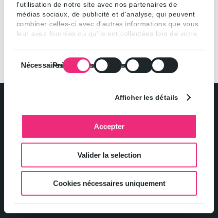
l'utilisation de notre site avec nos partenaires de
médias sociaux, de publicité et d'analyse, qui peuvent
combiner celles-ci avec d'autres informations que vous
leur avez fournies ou qu'ils ont collectées lors de votre
utilisation de leurs services.
Sélection
Nécessaires
Préférences
Statistiques
Marketing
du
consentement
Afficher les détails
Accepter
Politique de confidentialité et gestion des cookies
Valider la selection
Mentions légales
Cookies nécessaires uniquement
Contact