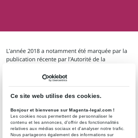
L’année 2018 a notamment été marquée par la
publication récente par l’Autorité de la
concurrence de son communiqué sur la
procédure de transaction, ou encore par la saga
des arrêts Coty concernant la revente sur
internet de produits de luxe. Nous avons
Ce site web utilise des cookies.
effectué une sélection des principaux sujets
qu’il nous semble important de retenir pour
Bonjour et bienvenue sur Magenta-legal.com !
Les cookies nous permettent de personnaliser le
l’année 2018.
contenu et les annonces, d'offrir des fonctionnalités
relatives aux médias sociaux et d'analyser notre trafic.
Pour en savoir plus…
Nous partageons également des informations sur