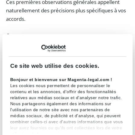
Ces premières observations générales appellent
naturellement des précisions plus spécifiques à vos
accords.
Contact :
Sylvain Justier :
sylvain.justier@magenta-legal.com
–
+33 1 42 25 10 62
Vincent Jaunet :
vincent.jaunet@magenta-legal.com
Ce site web utilise des cookies.
– + 33 1 42 25 10 52
Gaël Hichri :
gael.hichri@magenta-legal.com
– + 33 1
Bonjour et bienvenue sur Magenta-legal.com !
42 25 11 22
Les cookies nous permettent de personnaliser le
contenu et les annonces, d'offrir des fonctionnalités
Fanny Mahler :
fanny.mahler@magenta-legal.com
–
relatives aux médias sociaux et d'analyser notre trafic.
+33 1 42 25 65 04
Nous partageons également des informations sur
l'utilisation de notre site avec nos partenaires de
médias sociaux, de publicité et d'analyse, qui peuvent
combiner celles-ci avec d'autres informations que vous
leur avez fournies ou qu'ils ont collectées lors de votre
utilisation de leurs services.