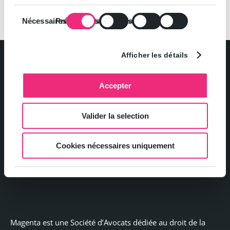
Sélection
Nécessaires
Préférences
Statistiques
Marketing
du
consentement
Afficher les détails
Accepter
Politique de confidentialité et gestion des cookies
Valider la selection
Mentions légales
Cookies nécessaires uniquement
Contact
Magenta est une Société d’Avocats dédiée au droit de la