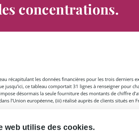
des concentrations.
leau récapitulant les données financières pour les trois derniers e
que jusqu’ici, ce tableau comportait 31 lignes à renseigner pour ch
 impose désormais la seule fourniture des montants de chiffre d’affai
dans l’Union européenne, (iii) réalisé auprès de clients situés en 
e notification en un seul exemplaire papier (contre quatre précé
ourra être déposé sous format électronique, dans le cas de la no
e web utilise des cookies.
qui sera décrite dans les nouvelles lignes directrices de l’Autorité ;
 applicable à la publication du résumé de l’opération avec les aut