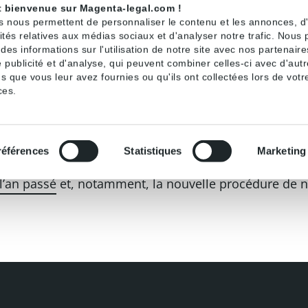
t bienvenue sur Magenta-legal.com !
rimé en jours ouvrés comme les autres délais de procédure et non
s nous permettent de personnaliser le contenu et les annonces, d'o
t dispose que le seuil à partir duquel un marché est 
ités relatives aux médias sociaux et d'analyser notre trafic. Nous
es informations sur l'utilisation de notre site avec nos partenair
ets verticaux d’une opération passe de 25 à 30% (ce se
 publicité et d'analyse, qui peuvent combiner celles-ci avec d'aut
ec le seuil en-dessous duquel il est présumé, selon l
s que vous leur avez fournies ou qu'ils ont collectées lors de votre
eu probable qu’une entreprise puisse verrouiller un ma
ces.
 parution des nouvelles lignes directrices de l’Autori
références
Statistiques
Marketing
ncentrations, ces dernières devant intégrer un certai
l’an passé
et, notamment, la nouvelle procédure de no