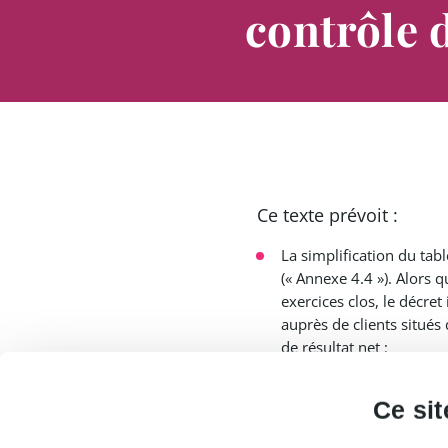
contrôle 
Ce texte prévoit :
La simplification du tab
(« Annexe 4.4 »). Alors 
exercices clos, le décret
auprès de clients situés 
de résultat net ;
Le dépôt des dossiers d
Cet exemplaire unique p
Ce sit
« notification en ligne » 
L’harmonisation du délai