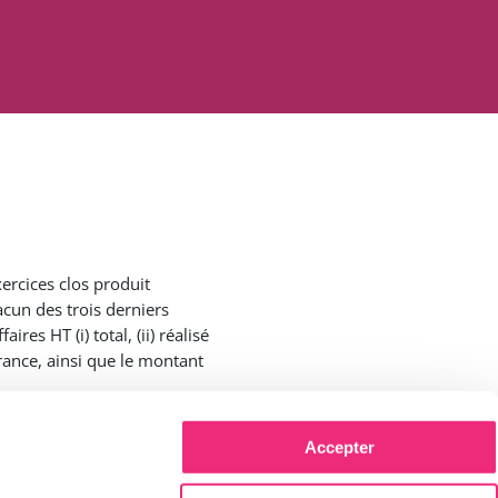
xercices clos produit
acun des trois derniers
res HT (i) total, (ii) réalisé
France, ainsi que le montant
demment) ;
uvelle procédure de
Accepter
res délais de procédure (ce