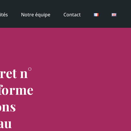
ités
Notre équipe
Contact
ret n°
éforme
ons
au