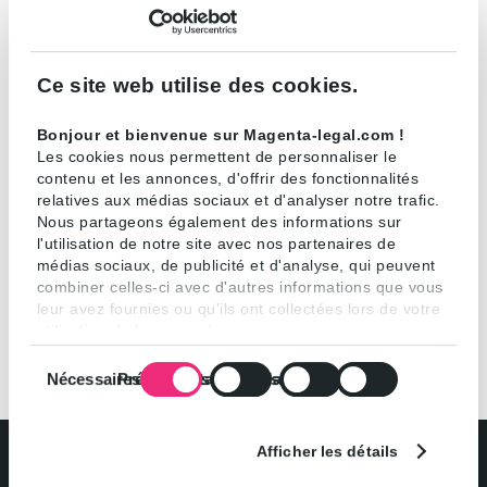
Da Ros & Creis
(assurances),
Vigo
(droit de la
responsabilité),
Hobson
(conseil et contentieux),
Piton & Samman
(affaires publiques),
Magenta
Ce site web utilise des cookies.
(concurrence),
Duhamel Blimbaum
(banque,
finance, corporate), Carakter (risques
Bonjour et bienvenue sur Magenta-legal.com !
Les cookies nous permettent de personnaliser le
industriels) et d’autres encore comme le tout
contenu et les annonces, d'offrir des fonctionnalités
récent
SEH Legal
(droit financier en contexte de
relatives aux médias sociaux et d'analyser notre trafic.
difficultés). »
Nous partageons également des informations sur
l'utilisation de notre site avec nos partenaires de
médias sociaux, de publicité et d'analyse, qui peuvent
combiner celles-ci avec d'autres informations que vous
leur avez fournies ou qu'ils ont collectées lors de votre
utilisation de leurs services.
Sélection
Nécessaires
Préférences
Statistiques
Marketing
du
consentement
Afficher les détails