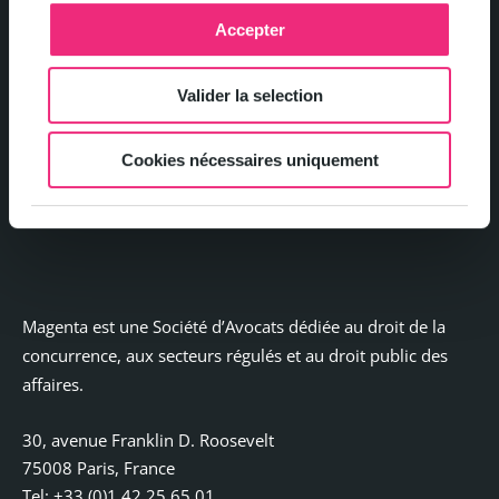
Accepter
Politique de confidentialité et gestion des cookies
Valider la selection
Mentions légales
Cookies nécessaires uniquement
Contact
Magenta est une Société d’Avocats dédiée au droit de la
concurrence, aux secteurs régulés et au droit public des
affaires.
30, avenue Franklin D. Roosevelt
75008 Paris, France
Tel: +33 (0)1 42 25 65 01