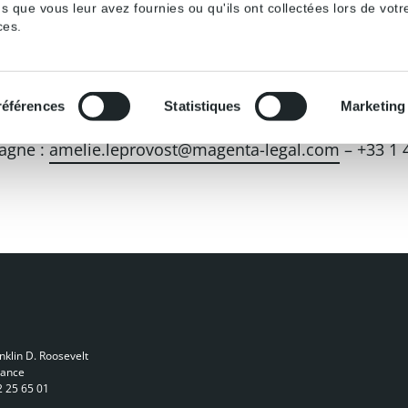
13, SFR / France Telecom, n°2010/008768 et TC Paris, 
s que vous leur avez fournies ou qu'ils ont collectées lors de votre
om, RG n°2010/082944.
ces.
nt.jaunet@magenta-legal.com
– + 33 1 42 25 10 52
références
Statistiques
Marketing
nor.bouvier@magenta-legal.com
– + 33 1 42 25 10 52
agne :
amelie.leprovost@magenta-legal.com
– +33 1 
nklin D. Roosevelt
rance
2 25 65 01