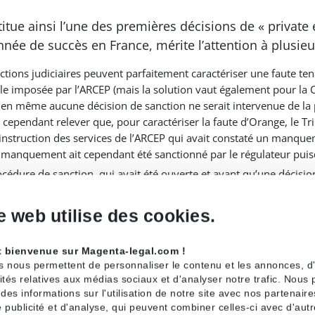
itue ainsi l’une des premières décisions de « privat
ée de succès en France, mérite l’attention à plusieurs
ictions judiciaires peuvent parfaitement caractériser une faute tena
lle imposée par l’ARCEP (mais la solution vaut également pour la 
ien même aucune décision de sanction ne serait intervenue de la p
ut cependant relever que, pour caractériser la faute d’Orange, le T
’instruction des services de l’ARCEP qui avait constaté un manqu
 manquement ait cependant été sanctionné par le régulateur puisq
cédure de sanction qui avait été ouverte et avant qu’une décisio
ur sa jurisprudence adoptée dans deux affaires précédentes, inten
s mêmes pratiques d’Orange, dans lesquelles il avait refusé d’adm
e web utilise des cookies.
[2]
taient fautifs
.
t bienvenue sur Magenta-legal.com !
fet sanctionner, sur la base de l’article L. 36-11 du 
s nous permettent de personnaliser le contenu et les annonces, d'o
ent au jour où elle adopte sa décision (CE, 4 juille
ités relatives aux médias sociaux et d'analyser notre trafic. Nous
es informations sur l'utilisation de notre site avec nos partenair
 publicité et d'analyse, qui peuvent combiner celles-ci avec d'aut