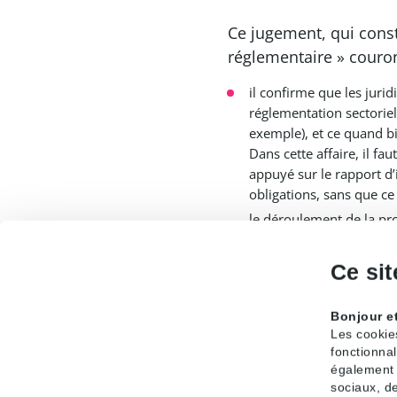
Ce jugement, qui const
réglementaire » couronn
il confirme que les jurid
réglementation sectorie
exemple), et ce quand b
Dans cette affaire, il fa
appuyé sur le rapport d
obligations, sans que ce
le déroulement de la pro
le Tribunal est revenu s
opérateurs en raison de
Ce sit
manquements d’Orange é
[1]
Bonjour e
L’ARCEP ne peut en ef
Les cookie
manquements qui perdur
fonctionnal
334062).
également d
sociaux, de
[2]