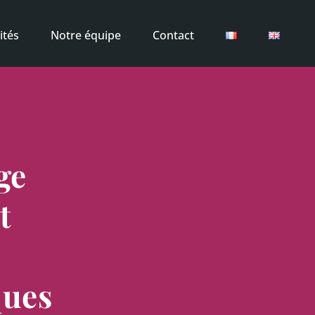
ités
Notre équipe
Contact
ge
t
ques