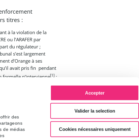
e enforcement
 titres :
nt à la violation de la
CRE ou l’ARAFER par
art du régulateur ;
ribunal s’est largement
ement d’Orange à ses
u’il avait pris fin pendant
[1]
n formelle n’intervienne
;
tées par d’autres
ettre que les
Accepter
Valider la selection
CPCE, que les
ffrir des
t 2012, AFORST, n°
 partageons
Cookies nécessaires uniquement
es de médias
res