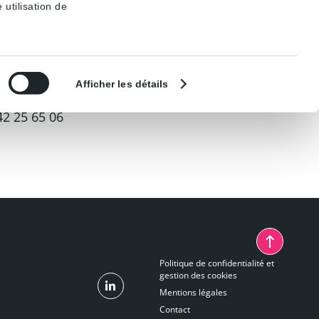
18 juin 2013, Verizon
 utilisation de
Sélection
Afficher les détails
du
consentement
42 25 65 06
Politique de confidentialité et
gestion des cookies
Mentions légales
Contact