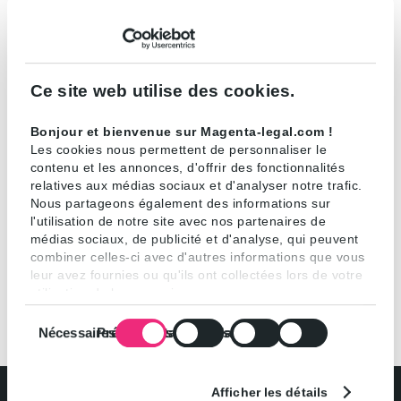
sept ans au sein du département Droit
public/PPP du cabinet Linklaters.
Fanny est l’un des membres fondateurs de
Ce site web utilise des cookies.
l’Association du Suivi des Aides d’Etat (ASAE).
Bonjour et bienvenue sur Magenta-legal.com !
Les cookies nous permettent de personnaliser le
Contact :
contenu et les annonces, d'offrir des fonctionnalités
Fanny Mahler :
fanny.mahler@magenta-
relatives aux médias sociaux et d'analyser notre trafic.
legal.com
– +33 1 42 25 65 04
Nous partageons également des informations sur
l'utilisation de notre site avec nos partenaires de
médias sociaux, de publicité et d'analyse, qui peuvent
combiner celles-ci avec d'autres informations que vous
leur avez fournies ou qu'ils ont collectées lors de votre
utilisation de leurs services.
Sélection
Nécessaires
Préférences
Statistiques
Marketing
du
consentement
Afficher les détails