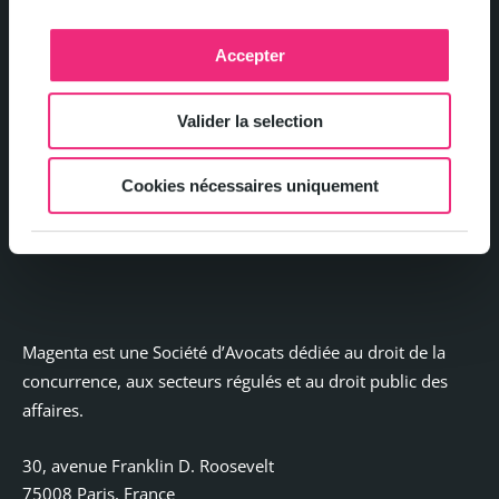
Accepter
Politique de confidentialité et gestion des cookies
Valider la selection
Mentions légales
Cookies nécessaires uniquement
Contact
Magenta est une Société d’Avocats dédiée au droit de la
concurrence, aux secteurs régulés et au droit public des
affaires.
30, avenue Franklin D. Roosevelt
75008 Paris, France