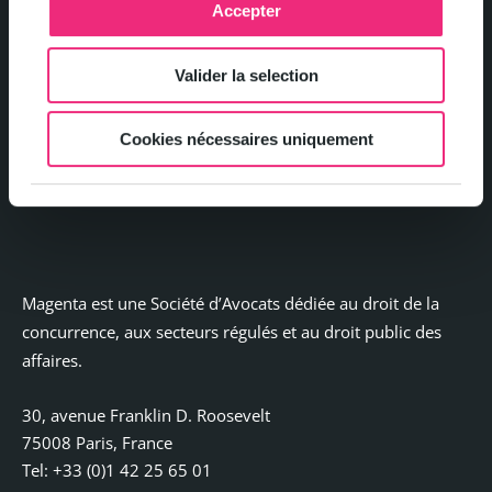
Accepter
Politique de confidentialité et gestion des cookies
Valider la selection
Mentions légales
Cookies nécessaires uniquement
Contact
Magenta est une Société d’Avocats dédiée au droit de la
concurrence, aux secteurs régulés et au droit public des
affaires.
30, avenue Franklin D. Roosevelt
75008 Paris, France
Tel: +33 (0)1 42 25 65 01