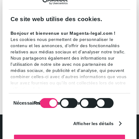
en droit public des affaires.
Ce site web utilise des cookies.
Pour en savoir plus…
Bonjour et bienvenue sur Magenta-legal.com !
Contact :
Les cookies nous permettent de personnaliser le
contenu et les annonces, d'offrir des fonctionnalités
Fanny Mahler :
fanny.mahler@magenta-legal.com
–
relatives aux médias sociaux et d'analyser notre trafic.
+33 1 42 25 65 04
Nous partageons également des informations sur
l'utilisation de notre site avec nos partenaires de
médias sociaux, de publicité et d'analyse, qui peuvent
combiner celles-ci avec d'autres informations que vous
leur avez fournies ou qu'ils ont collectées lors de votre
utilisation de leurs services.
Sélection
Nécessaires
Préférences
Statistiques
Marketing
du
consentement
Afficher les détails