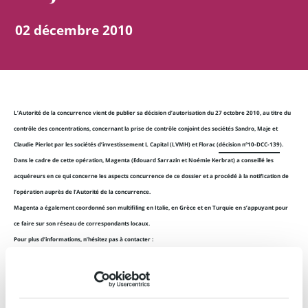
02 décembre 2010
L’Autorité de la concurrence vient de publier sa décision d’autorisation du 27 octobre 2010, au titre du
contrôle des concentrations, concernant la prise de contrôle conjoint des sociétés Sandro, Maje et
Claudie Pierlot par les sociétés d’investissement L Capital (LVMH) et Florac (
décision n°10-DCC-139
).
Dans le cadre de cette opération, Magenta (Edouard Sarrazin et Noémie Kerbrat) a conseillé les
acquéreurs en ce qui concerne les aspects concurrence de ce dossier et a procédé à la notification de
l’opération auprès de l’Autorité de la concurrence.
Magenta a également coordonné son multifiling en Italie, en Grèce et en Turquie en s’appuyant pour
ce faire sur son réseau de correspondants locaux.
Pour plus d’informations, n’hésitez pas à contacter :
Edouard Sarrazin
Avocat Counsel