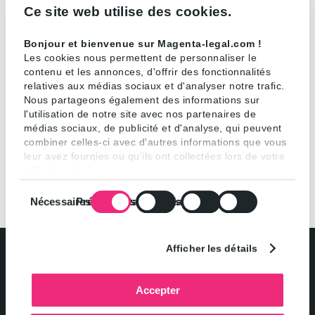
Ce site web utilise des cookies.
Tel : + 33 1 42 25 65 15
Bonjour et bienvenue sur Magenta-legal.com !
Les cookies nous permettent de personnaliser le
Fax : + 33 1 42 25 10 74
contenu et les annonces, d'offrir des fonctionnalités
relatives aux médias sociaux et d'analyser notre trafic.
Edouard.sarrazin@magenta-legal.com
Nous partageons également des informations sur
l'utilisation de notre site avec nos partenaires de
médias sociaux, de publicité et d'analyse, qui peuvent
combiner celles-ci avec d'autres informations que vous
leur avez fournies ou qu'ils ont collectées lors de votre
utilisation de leurs services.
Sélection
Nécessaires
Préférences
Statistiques
Marketing
du
consentement
Afficher les détails
Accepter