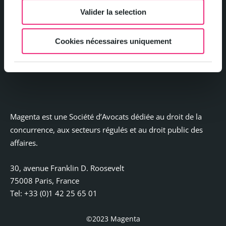
Politique de confidentialité et gestion des cookies
Valider la selection
Mentions légales
Cookies nécessaires uniquement
Contact
Magenta est une Société d’Avocats dédiée au droit de la
concurrence, aux secteurs régulés et au droit public des
affaires.
30, avenue Franklin D. Roosevelt
75008 Paris, France
Tel: +33 (0)1 42 25 65 01
©2023 Magenta