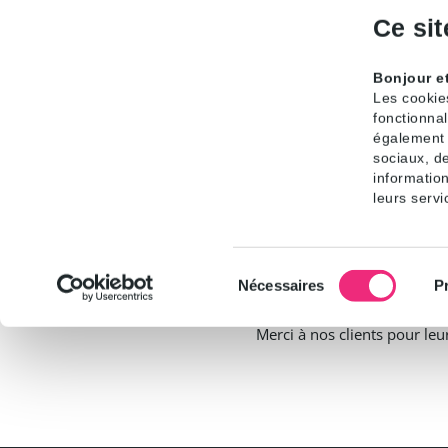
Ce sit
Sylvain Justier :
Bonjour e
Vincent Jaunet :
Les cookie
fonctionnal
Pour le classement Pharm
également d
Gaël Hichri : B
sociaux, de
information
Pour le classement Com
leurs servi
Sylvain Justier :
Un succès naturellement par
Nécessaires
P
Merci à nos clients pour leu