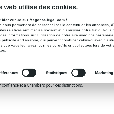
e web utilise des cookies.
 Band 1
t bienvenue sur Magenta-legal.com !
 Band 2
s nous permettent de personnaliser le contenu et les annonces, d'o
ités relatives aux médias sociaux et d'analyser notre trafic. Nous
a / Life Science : Competition
es informations sur l'utilisation de notre site avec nos partenair
and 2
 publicité et d'analyse, qui peuvent combiner celles-ci avec d'aut
s que vous leur avez fournies ou qu'ils ont collectées lors de votre
petition / European Law
ces.
 Band 4
tagé avec toute l’équipe de Magenta.
références
Statistiques
Marketing
r confiance et à Chambers pour ces distinctions.